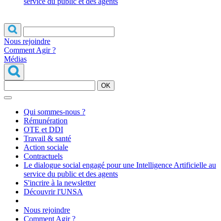
service du public et des agents
Nous rejoindre
Comment Agir ?
Médias
OK
Qui sommes-nous ?
Rémunération
OTE et DDI
Travail & santé
Action sociale
Contractuels
Le dialogue social engagé pour une Intelligence Artificielle au
service du public et des agents
S'incrire à la newsletter
Découvrir l'UNSA
Nous rejoindre
Comment Agir ?