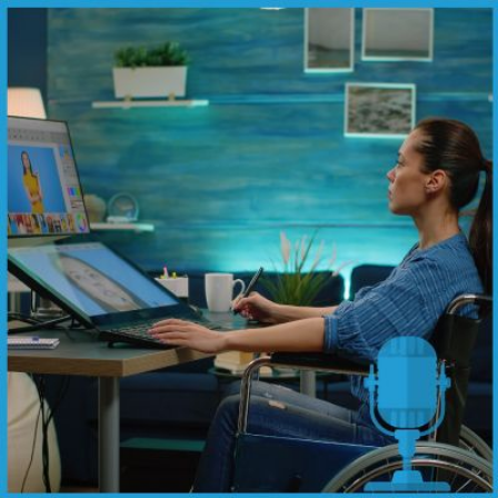
Qui
S'inscrire à
Découvrir
sommes-
la
l'UNSA
nous ?
newsletter
Rémunération
|
OTE et DDI
|
Travail & santé
|
Action sociale
|
Contractuels
|
Le dialogue social engagé pour une Intelligence Artificielle au