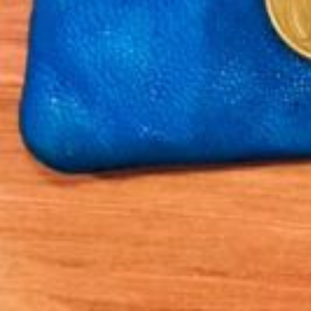
Des points d'indice supplémenta
L'UNSA, avec d'autres organisations, réclam
rémunérations inférieures au SMIC. Le gou
été publié le 9 avril pour une application a
Augmenter les grilles des agents de catégorie C : une exigence d
Avec la hausse du SMIC et malgré la revalorisation liée à PPCR, les r
Pour compenser, l'employeur public verse actuellement à ces agents une
Le gouvernement, par la voix de la Ministre de la Transformation et d
2021.