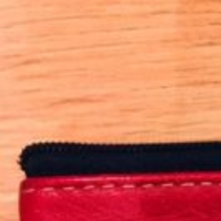
Qui sommes-nous ?
S'inscrire à la newsletter
Découvrir l'UN
Rémunération
|
OTE et DDI
|
Travail & santé
|
Action sociale
|
Contractuels
|
Le dialogue social engagé pour une Intelligence Artificielle au 