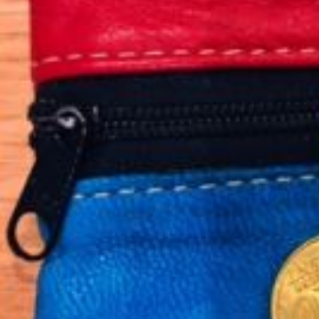
Nous rejoindre
Comment Agir ?
Médias
OK
Qui sommes-nous ?
Rémunération
OTE et DDI
Travail & santé
Action sociale
Contractuels
Le dialogue social engagé pour une Intelligence Artificielle au 
S'incrire à la newsletter
Découvrir l'UNSA
Nous rejoindre
Comment Agir ?
Médias
13 avril 2021 / Temps de lecture : 1 min /
Imprimer cet article