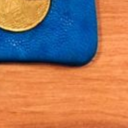
moins rémunérés
s indiciaires afin d'éviter des
'indice aux agents concernés. Le décret a
ns 1 à 5) et du deuxième (échelons 1 à 2) étaient inférieures au SMIC.
 C
)
1er avril 2021
.
Le décret a été publié au Journal officiel du 9 avril