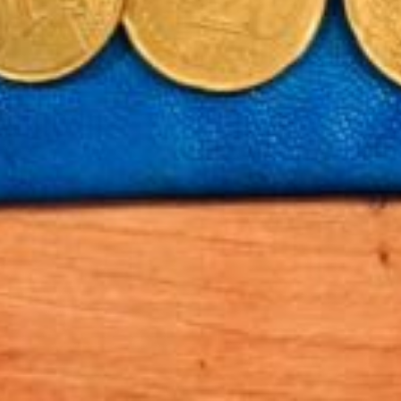
ires pour les agents publics les 
e régulièrement une réévaluation des grille
vernement a décidé d'attribuer des points d
u 1er avril 2021.
e l'UNSA
émunérations brutes des agents de catégorie C du premier grade (échelo
 indemnité différentielle. (
Consulter les nouvelles grilles de catégorie
e la Fonction Publiques, a annoncé une hausse des grilles indiciaires au