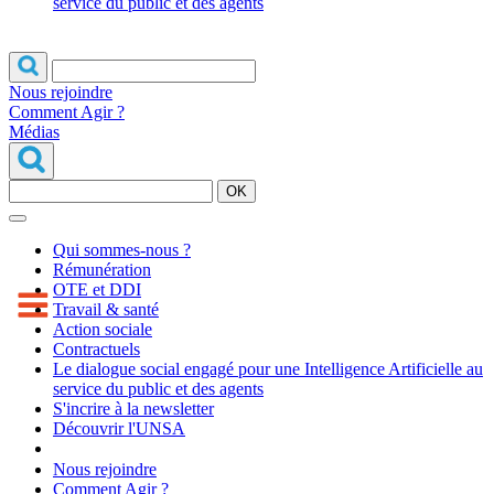
service du public et des agents
Nous rejoindre
Comment Agir ?
Médias
OK
Qui sommes-nous ?
Rémunération
OTE et DDI
Travail & santé
Action sociale
Contractuels
Le dialogue social engagé pour une Intelligence Artificielle au
service du public et des agents
S'incrire à la newsletter
Découvrir l'UNSA
Nous rejoindre
Comment Agir ?