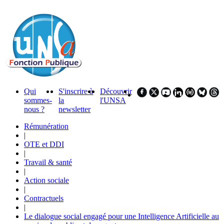
Qui
S'inscrire à
Découvrir
sommes-
la
l'UNSA
nous ?
newsletter
Rémunération
|
OTE et DDI
|
Travail & santé
|
Action sociale
|
Contractuels
|
Le dialogue social engagé pour une Intelligence Artificielle au