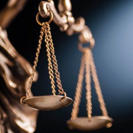
Qui
S'inscrire à
Découvrir
sommes-
la
l'UNSA
nous ?
newsletter
Rémunération
|
OTE et DDI
|
Travail & santé
|
Action sociale
|
Contractuels
|
Le dialogue social engagé pour une Intelligence Artificielle au