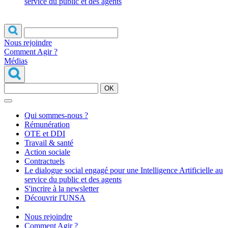
service du public et des agents
Nous rejoindre
Comment Agir ?
Médias
OK
Qui sommes-nous ?
Rémunération
OTE et DDI
Travail & santé
Action sociale
Contractuels
Le dialogue social engagé pour une Intelligence Artificielle au
service du public et des agents
S'incrire à la newsletter
Découvrir l'UNSA
Nous rejoindre
Comment Agir ?