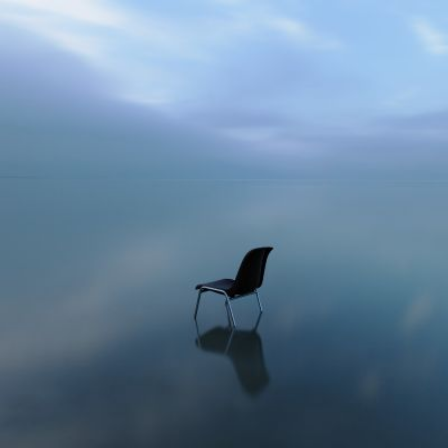
Qui
S'inscrire à
Découvrir
sommes-
la
l'UNSA
nous ?
newsletter
Rémunération
|
OTE et DDI
|
Travail & santé
|
Action sociale
|
Contractuels
|
Le dialogue social engagé pour une Intelligence Artificielle au