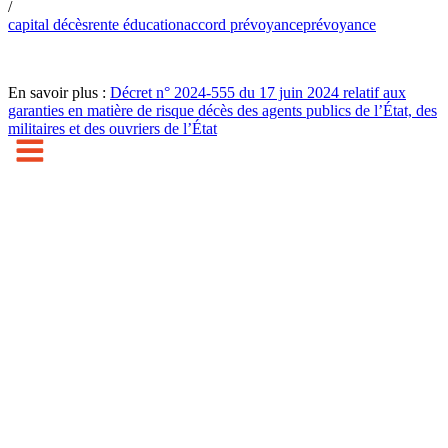
/
capital décès
rente éducation
accord prévoyance
prévoyance
En savoir plus :
Décret n° 2024-555 du 17 juin 2024 relatif aux
garanties en matière de risque décès des agents publics de l’État, des
militaires et des ouvriers de l’État