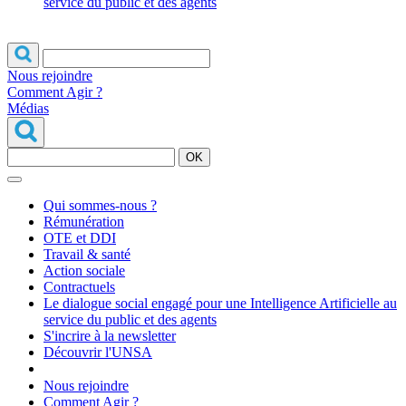
service du public et des agents
Nous rejoindre
Comment Agir ?
Médias
OK
Qui sommes-nous ?
Rémunération
OTE et DDI
Travail & santé
Action sociale
Contractuels
Le dialogue social engagé pour une Intelligence Artificielle au
service du public et des agents
S'incrire à la newsletter
Découvrir l'UNSA
Nous rejoindre
Comment Agir ?