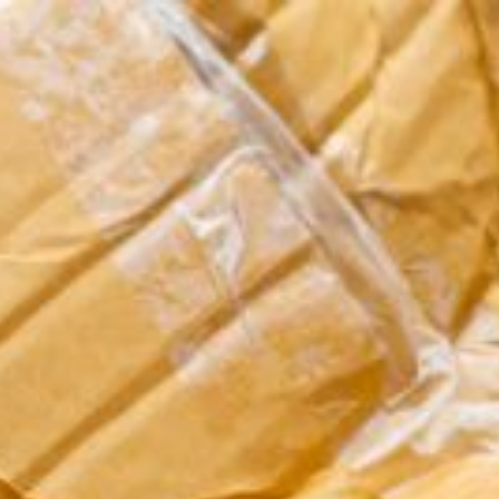
SA
service du public et des agents