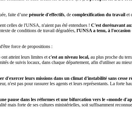
uée, faite d’une
pénurie d'effectifs
, de
complexification du travail
et 
nt celles de l'UNSA, n'aient pas été entendues !
C'est dorénavant aux
texte de conditions de travail dégradées,
l'UNSA a tenu, à l'occasio
'être force de propositions :
t atteint leurs limites et
c'est au niveau local,
au plus proche du terra
ités de suivis locaux, dans chaque département, afin d'utiliser au mie
 d'exercer leurs missions dans un climat d'instabilité sans cesse r
térieur, n'est pas pour rassurer les agents et leurs représentants. La fort
ne pause dans les réformes
et une bifurcation vers le «monde d'
lité mais forte de ses cultures ministérielles, soit suffisamment reconnue 