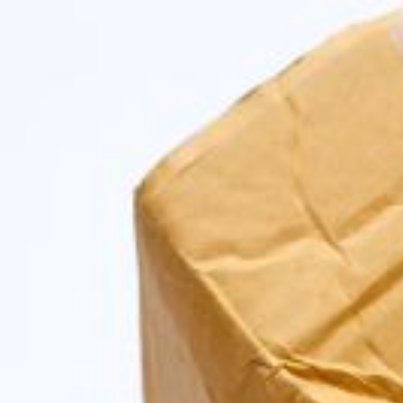
Qui sommes-nous ?
S'inscrire à la newsletter
Découvrir l'UN
Rémunération
|
OTE et DDI
|
Travail & santé
|
Action sociale
|
Contractuels
|
Le dialogue social engagé pour une Intelligence Artificielle au 