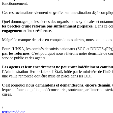
fonctionnement.
Ces restructurations viennent se greffer sur une situation déjà compliq
Quel dommage que les alertes des organisations syndicales et notamme
les brèches d'une réforme pas suffisamment préparée.
Dans ce con
engagement et leur résilience
.
Malgré le manque de prise en compte de nos alertes, nous continuons d
Pour l’UNSA, les comités de suivis nationaux (SGC et DDETS-(PP)) on
par les réformes
. C'est pourquoi nous réitérons notre demande de com
service public et des agents.
Les agents et leur encadrement ne pourront indéfiniment continuer
l’Administration Territoriale de l’État), initié par le ministère de l'in
une veille renforcée doit être mise en place dans les DDI.
C'est pourquoi
nous demandons et demanderons, encore demain, u
lequel la fonction publique déconcentrée, soutenue par l'interministéria
crises.
/
territoire
ddi
ote