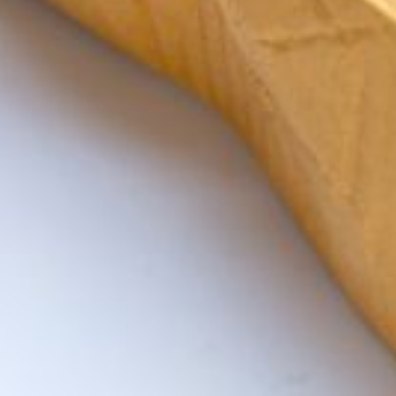
le monde de par la poursuite de la réforme d
ique des DDI du 21 octobre a clôturé une an
rielles.
 son acharnement sur les DDI, contraire à
néraux communs et celle créant les DDETS-(PP),
a précipité les DDI et l