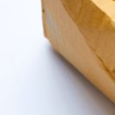
Nous rejoindre
Comment Agir ?
Médias
OK
Qui sommes-nous ?
Rémunération
OTE et DDI
Travail & santé
Action sociale
Contractuels
Le dialogue social engagé pour une Intelligence Artificielle au 
S'incrire à la newsletter
Découvrir l'UNSA
Nous rejoindre
Comment Agir ?
Médias
23 octobre 2021 / Temps de lecture : 2 min /
Imprimer cet article