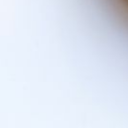
DDI : des ordres et désordre
Après une année 2020 éprouvante pour tout 
malgré la crise sanitaire, le Comité Techn
les directions départementales interministé
L'UNSA demande au Gouvernement de cesser
"réarmement de l'État territorial".
La conjonction de deux réformes
, celle créant les secrétariats gé