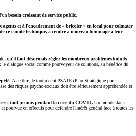
d'un
besoin croissant de service public
.
 agents et à l'encadrement de « bricoler » en local pour colmater
n de ce comité technique, à rendre à nouveau hommage à leur
in, q
u'il faut désormais régler les nombreux problèmes induits
ux le dialogue social comme pourvoyeur de solutions, au bénéfice du
épété.
A ce titre, le tout récent PSATE (Plan Stratégique pour
e hausse des risques psycho-sociaux doit être sérieusement appréhendée et
après» tant promis pendant la crise du COVID.
Un monde dans
et pourvue en effectifs pour défendre l'intérêt général face à toutes les