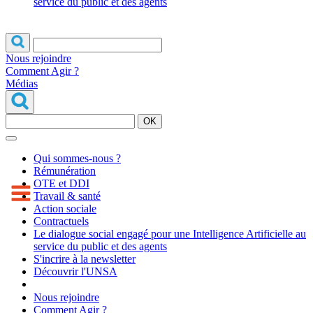
service du public et des agents
Nous rejoindre
Comment Agir ?
Médias
OK
Qui sommes-nous ?
Rémunération
OTE et DDI
Travail & santé
Action sociale
Contractuels
Le dialogue social engagé pour une Intelligence Artificielle au
service du public et des agents
S'incrire à la newsletter
Découvrir l'UNSA
Nous rejoindre
Comment Agir ?