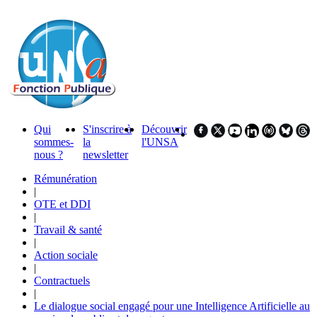
Qui
S'inscrire à
Découvrir
sommes-
la
l'UNSA
nous ?
newsletter
Rémunération
|
OTE et DDI
|
Travail & santé
|
Action sociale
|
Contractuels
|
Le dialogue social engagé pour une Intelligence Artificielle au