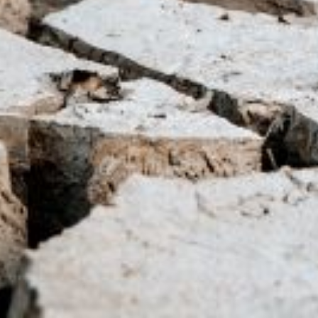
ituation honteuse
 septembre, a adopté une motion concernant 
précédent sur le territoire.
outeilles d’eau, sont loin d’être à la hauteur de la crise.
ivies de 24h pour tenir en attendant la saison des pluies risque d’entrain
tat des actions immédiates et des investissements pour que les habitan