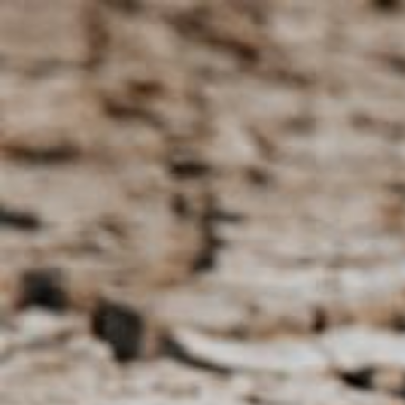
Qui sommes-nous ?
S'inscrire à la newsletter
Découvrir l'UN
Rémunération
|
OTE et DDI
|
Travail & santé
|
Action sociale
|
Contractuels
|
Le dialogue social engagé pour une Intelligence Artificielle au 