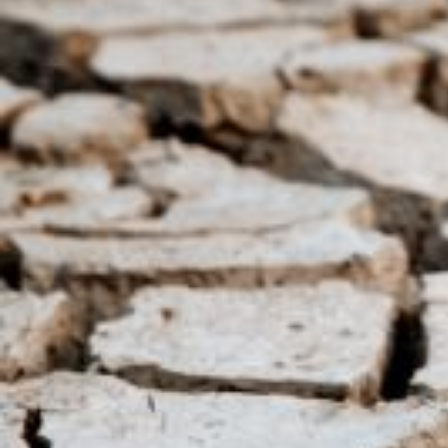
Nous rejoindre
Comment Agir ?
Médias
OK
Qui sommes-nous ?
Rémunération
OTE et DDI
Travail & santé
Action sociale
Contractuels
Le dialogue social engagé pour une Intelligence Artificielle au 
S'incrire à la newsletter
Découvrir l'UNSA
Nous rejoindre
Comment Agir ?
Médias
29 septembre 2023 / Temps de lecture : 1 min /
Imprimer cet article