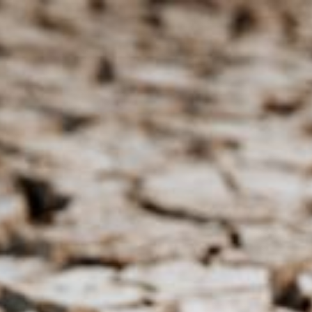
SA
service du public et des agents