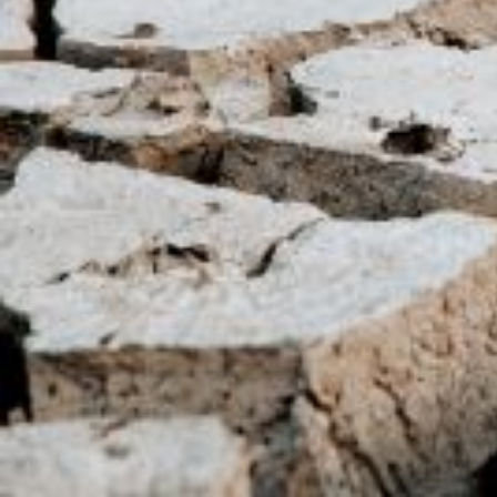
Crise de l’eau à Mayotte : une s
Le Conseil national de l'UNSA, réuni le 27
confronté à une grave crise de l'eau.
Depuis plusieurs mois, Mayotte est confrontée à une crise de l’eau sans 
Les solutions annoncées par le gouvernement, comme la distribution de b
La solution prise par les autorités d’instaurer 48 heures de coupures su
Le Conseil national de l’UNSA réuni le 27 septembre 2023 exige de l’É