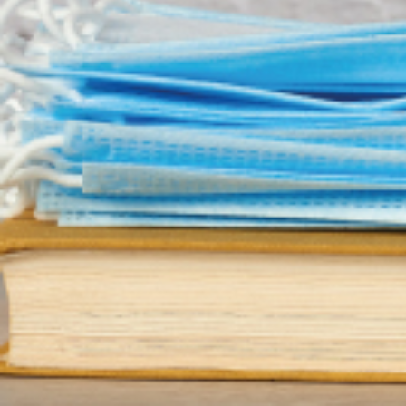
Covid-19 : formation professionn
Une circulaire de la DGAFP impose la règle 
formation professionnelle, dans la lutte c
sanitaire des agents publics est une priorité
La règle, dans les établissements publics orga­ni­sant la for­ma­tion pro­fes­
lors de tra­vaux pra­ti­ques. Ces tra­vaux pra­ti­ques sont réa­li­sés dans l
de la capa­cité maxi­male d’accueil.
Pour l’UNSA Fonction Publique, ces
Deux autres mesu­res sont pré­sen­tées :
- l’accès aux bibliothèques de ces établissements se fait sur rendez-vo
- la restauration collective ne peut délivrer que des repas à emporter