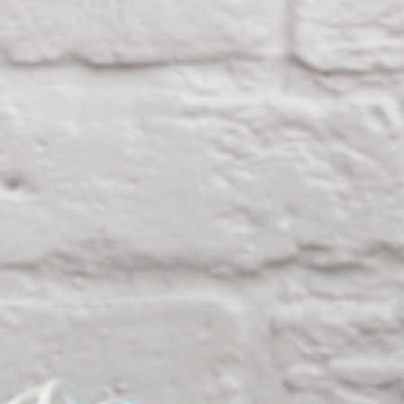
Nous rejoindre
Comment Agir ?
Médias
OK
Qui sommes-nous ?
Rémunération
OTE et DDI
Travail & santé
Action sociale
Contractuels
Le dialogue social engagé pour une Intelligence Artificielle au 
S'incrire à la newsletter
Découvrir l'UNSA
Nous rejoindre
Comment Agir ?
Médias
18 novembre 2020 / Temps de lecture : 1 min /
Imprimer cet article