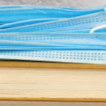
elle des agents de l’Etat
du distanciel pour tous les établissements a
ontre la propagation de la Covid-19. Pour l’
.
sion­nelle des agents de l’État, devient la for­ma­tion à dis­tance. L’accueil d
e res­pect des gestes bar­riè­res et en met­tant à dis­po­si­tion des moyens et
 tra­vaux pra­ti­ques doi­vent être limi­tés au strict néces­saire.
us,