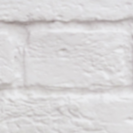
SA
service du public et des agents