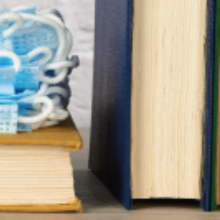
ccueillant des agents de l’État en
UNSA Fonction Publique, la protection
es sta­giai­res et élèves est orga­nisé excep­tion­nel­le­ment en pré­sen­tiel
 équipements de pro­tec­tion adap­tés. La jauge d’accueil est limi­tée à 50 %