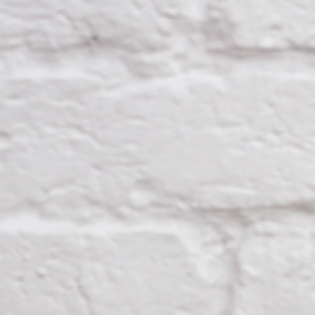
Qui sommes-nous ?
S'inscrire à la newsletter
Découvrir l'UN
Rémunération
|
OTE et DDI
|
Travail & santé
|
Action sociale
|
Contractuels
|
Le dialogue social engagé pour une Intelligence Artificielle au 