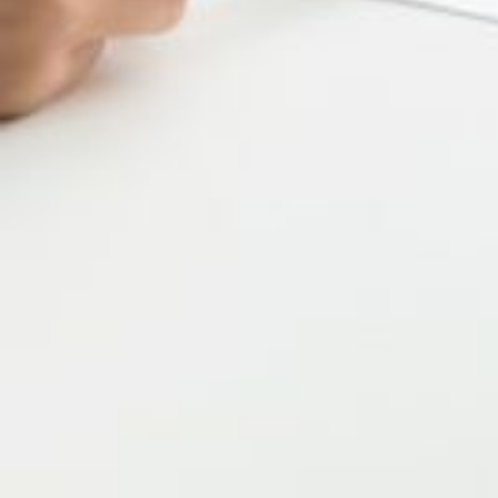
Contractuels : l'UNSA demande l
Lors du CSFPE du 11 janvier, l'UNSA Fonc
agents contractuels de bénéficier des même
de maladie ordinaire.
Défendre le droit des agents publics, contractuels comme titulaires, 
Aujourd'hui, les agents contractuels en congés de maladie ordinaire peuv
fonction publique.
L'UNSA Fonction Publique a proposé lors du Conseil Supérieur de la F
savoir :