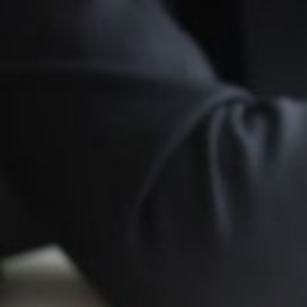
Qui sommes-nous ?
S'inscrire à la newsletter
Découvrir l'UN
Rémunération
|
OTE et DDI
|
Travail & santé
|
Action sociale
|
Contractuels
|
Le dialogue social engagé pour une Intelligence Artificielle au 