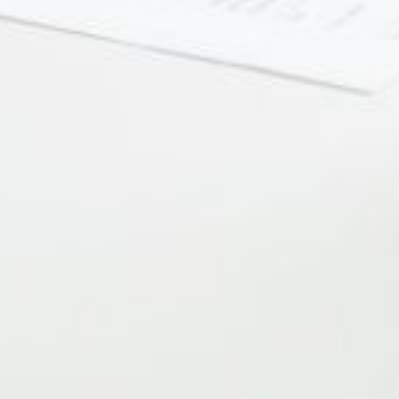
'alignement des droits pour les 
tion Publique a déposé un amendement, ref
s droits à maintien de rémunération que tous
est au cœur du syndicalisme porté par l'UNSA Fonction Publique.
ent percevoir les indemnités journalières de la sécurité sociale et ce, p
onction Publique de l'État que les contractuels en CDI comme en CDD p