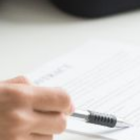
Nous rejoindre
Comment Agir ?
Médias
OK
Qui sommes-nous ?
Rémunération
OTE et DDI
Travail & santé
Action sociale
Contractuels
Le dialogue social engagé pour une Intelligence Artificielle au 
S'incrire à la newsletter
Découvrir l'UNSA
Nous rejoindre
Comment Agir ?
Médias
12 janvier 2022 / Temps de lecture : 1 min /
Imprimer cet article