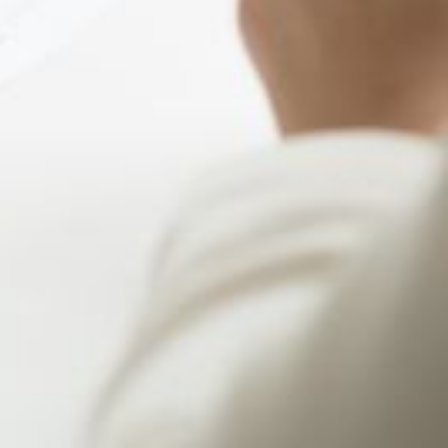
congés de maladie
usé par le gouvernement, permettant aux
 les agents fonctionnaires lors d'un congé
endant une durée liée à l'antériorité du contrat de l'agent dans la
uissent bénéficier des mêmes règles que les agents titulaires, à