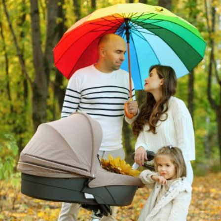
Qui
S'inscrire à
Découvrir
sommes-
la
l'UNSA
nous ?
newsletter
Rémunération
|
OTE et DDI
|
Travail & santé
|
Action sociale
|
Contractuels
|
Le dialogue social engagé pour une Intelligence Artificielle au