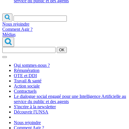
service du public et des agents
Nous rejoindre
Comment Agir ?
Médias
OK
Qui sommes-nous ?
Rémunération
OTE et DDI
Travail & santé
Action sociale
Contractuels
Le dialogue social engagé pour une Intelligence Artificielle au
service du public et des agents
S'incrire à la newsletter
Découvrir l'UNSA
Nous rejoindre
Comment Agir ?