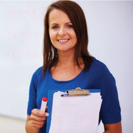
Qui
S'inscrire à
Découvrir
sommes-
la
l'UNSA
nous ?
newsletter
Rémunération
|
OTE et DDI
|
Travail & santé
|
Action sociale
|
Contractuels
|
Le dialogue social engagé pour une Intelligence Artificielle au