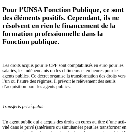
Pour l’UNSA Fonction Publique, ce sont
des éléments positifs. Cependant, ils ne
résolvent en rien le financement de la
formation professionnelle dans la
Fonction publique.
Les droits acquis pour le CPF sont comp­ta­bi­li­sés en euro pour les
sala­riés, les indé­pen­dants ou les chô­meurs et en heures pour les
agents publics. Ce décret orga­nise la trans­for­ma­tion des droits vers
l’un ou l’autre des régi­mes. Il pré­voit le relè­ve­ment des seuils
d’acqui­si­tion pour les agents publics.
Transferts privé-public
Un agent public qui a acquis des droits en euros au titre d’une acti­
vité dans le privé (anté­rieure ou simul­ta­née) peut les trans­for­mer en