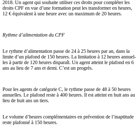
2018. Un agent qui sou­haite uti­li­ser ces droits pour com­plé­ter les
droits CPF en vue d’une for­ma­tion peut les trans­for­mer en heures,
12 € équivalent à une heure avec un maxi­mum de 20 heures.
Rythme d’alimentation du CPF
Le rythme d’ali­men­ta­tion passe de 24 à 25 heures par an, dans la
limite d’un pla­fond de 150 heures. La limi­ta­tion à 12 heures annuel­
les à partir de 120 heures dis­pa­raît. Un agent atteint le pla­fond en 6
ans au lieu de 7 ans et demi. C’est un pro­grès.
Pour les agents de caté­go­rie C, le rythme passe de 48 à 50 heures
annuel­les. Le pla­fond reste à 400 heures. Il est atteint en huit ans au
lieu de huit ans un tiers.
Le volume d’heures com­plé­men­tai­res en pré­ven­tion de l’inap­ti­tude
reste pla­fonné à 150 heures.