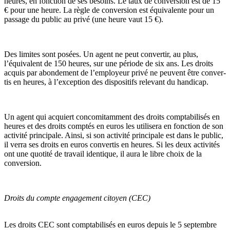
heures, en fonc­tion de ses besoins. Le taux de conver­sion est de 15
€ pour une heure. La règle de conver­sion est équivalente pour un
pas­sage du public au privé (une heure vaut 15 €).
Des limi­tes sont posées. Un agent ne peut conver­tir, au plus,
l’équivalent de 150 heures, sur une période de six ans. Les droits
acquis par abon­de­ment de l’employeur privé ne peu­vent être conver­
tis en heures, à l’excep­tion des dis­po­si­tifs rele­vant du han­di­cap.
Un agent qui acquiert conco­mi­tam­ment des droits comp­ta­bi­li­sés en
heures et des droits comp­tés en euros les uti­li­sera en fonc­tion de son
acti­vité prin­ci­pale. Ainsi, si son acti­vité prin­ci­pale est dans le public,
il verra ses droits en euros conver­tis en heures. Si les deux acti­vi­tés
ont une quo­tité de tra­vail iden­ti­que, il aura le libre choix de la
conver­sion.
Droits du compte engagement citoyen (CEC)
Les droits CEC sont comp­ta­bi­li­sés en euros depuis le 5 sep­tem­bre