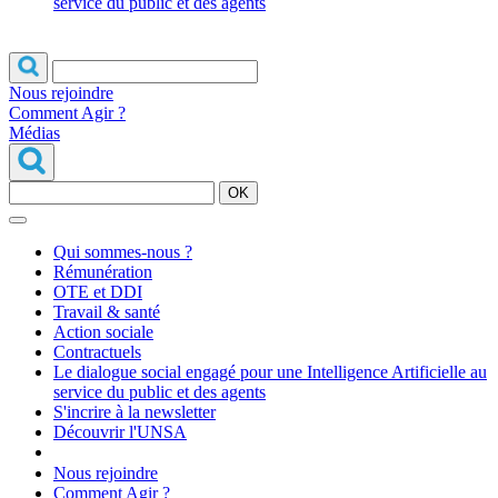
service du public et des agents
Nous rejoindre
Comment Agir ?
Médias
OK
Qui sommes-nous ?
Rémunération
OTE et DDI
Travail & santé
Action sociale
Contractuels
Le dialogue social engagé pour une Intelligence Artificielle au
service du public et des agents
S'incrire à la newsletter
Découvrir l'UNSA
Nous rejoindre
Comment Agir ?