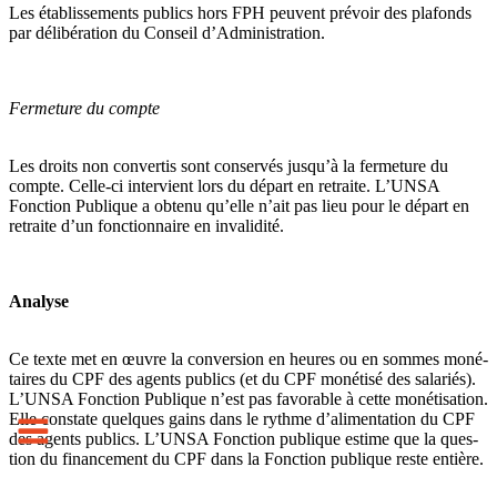
Les établissements publics hors FPH peu­vent pré­voir des pla­fonds
par déli­bé­ra­tion du Conseil d’Administration.
Fermeture du compte
Les droits non conver­tis sont conser­vés jusqu’à la fer­me­ture du
compte. Celle-ci inter­vient lors du départ en retraite. L’UNSA
Fonction Publique a obtenu qu’elle n’ait pas lieu pour le départ en
retraite d’un fonc­tion­naire en inva­li­dité.
Analyse
Ce texte met en œuvre la conver­sion en heures ou en sommes moné­
tai­res du CPF des agents publics (et du CPF moné­tisé des sala­riés).
L’UNSA Fonction Publique n’est pas favo­ra­ble à cette moné­ti­sa­tion.
Elle cons­tate quel­ques gains dans le rythme d’ali­men­ta­tion du CPF
des agents publics. L’UNSA Fonction publi­que estime que la ques­
tion du finan­ce­ment du CPF dans la Fonction publi­que reste entière.