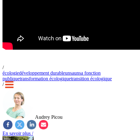
/
écologie
développement durable
unsa
unsa fonction
publique
transformation écologique
transition écologique
/
Audrey Picou
En savoir plus /