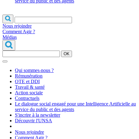
service du public et des agents
Nous rejoindre
Comment Agir ?
Médias
OK
Qui sommes-nous ?
Rémunération
OTE et DDI
Travail & santé
Action sociale
Contractuels
Le dialogue social engagé pour une Intelligence Artificielle au
service du public et des agents
S'incrire à la newsletter
Découvrir l'UNSA
Nous rejoindre
Comment Agir ?