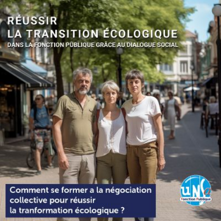
Qui
S'inscrire à
Découvrir
sommes-
la
l'UNSA
nous ?
newsletter
Rémunération
|
OTE et DDI
|
Travail & santé
|
Action sociale
|
Contractuels
|
Le dialogue social engagé pour une Intelligence Artificielle au