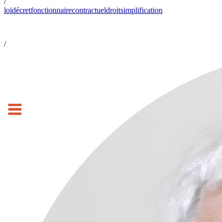
/
loi
décret
fonctionnaire
contractuel
droit
simplification
/