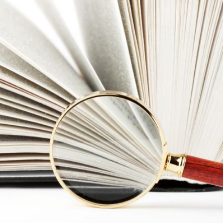
Qui
S'inscrire à
Découvrir
sommes-
la
l'UNSA
nous ?
newsletter
Rémunération
|
OTE et DDI
|
Travail & santé
|
Action sociale
|
Contractuels
|
Le dialogue social engagé pour une Intelligence Artificielle au