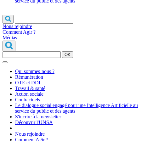
service du public et des agents
Nous rejoindre
Comment Agir ?
Médias
OK
Qui sommes-nous ?
Rémunération
OTE et DDI
Travail & santé
Action sociale
Contractuels
Le dialogue social engagé pour une Intelligence Artificielle au
service du public et des agents
S'incrire à la newsletter
Découvrir l'UNSA
Nous rejoindre
Comment Agir ?