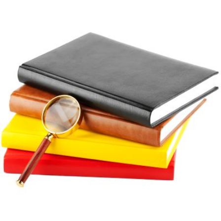
Qui
S'inscrire à
Découvrir
sommes-
la
l'UNSA
nous ?
newsletter
Rémunération
|
OTE et DDI
|
Travail & santé
|
Action sociale
|
Contractuels
|
Le dialogue social engagé pour une Intelligence Artificielle au