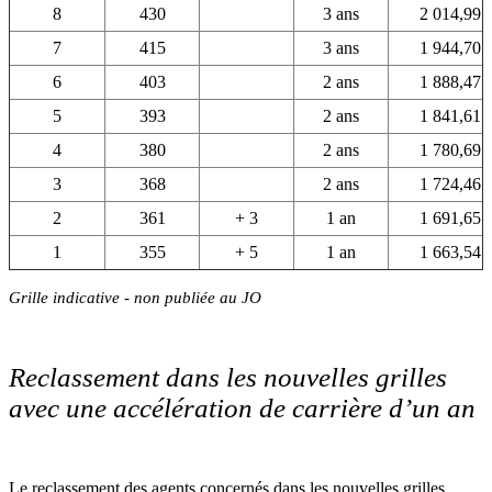
8
430
3 ans
2 014,99
7
415
3 ans
1 944,70
6
403
2 ans
1 888,47
5
393
2 ans
1 841,61
4
380
2 ans
1 780,69
3
368
2 ans
1 724,46
2
361
+ 3
1 an
1 691,65
1
355
+ 5
1 an
1 663,54
Grille indicative - non publiée au JO
Reclassement dans les nouvelles grilles
avec une accélération de carrière d’un an
Le reclassement des agents concernés dans les nouvelles grilles