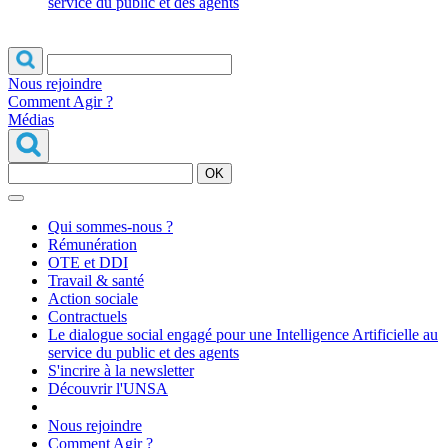
service du public et des agents
Nous rejoindre
Comment Agir ?
Médias
OK
Qui sommes-nous ?
Rémunération
OTE et DDI
Travail & santé
Action sociale
Contractuels
Le dialogue social engagé pour une Intelligence Artificielle au
service du public et des agents
S'incrire à la newsletter
Découvrir l'UNSA
Nous rejoindre
Comment Agir ?