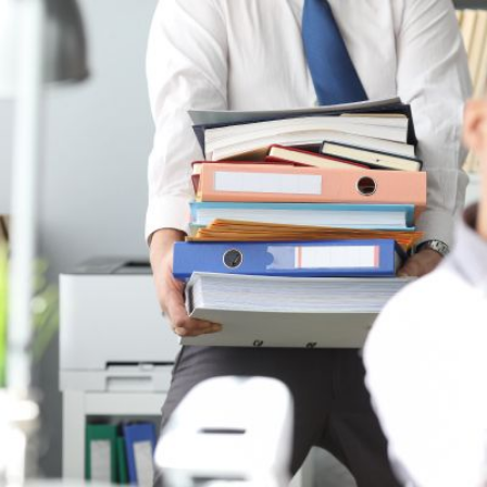
Qui
S'inscrire à
Découvrir
sommes-
la
l'UNSA
nous ?
newsletter
Rémunération
|
OTE et DDI
|
Travail & santé
|
Action sociale
|
Contractuels
|
Le dialogue social engagé pour une Intelligence Artificielle au