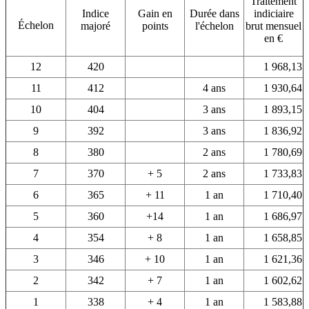
Traitement
Indice
Gain en
Durée dans
indiciaire
Échelon
majoré
points
l'échelon
brut mensuel
en €
12
420
1 968,13
11
412
4 ans
1 930,64
10
404
3 ans
1 893,15
9
392
3 ans
1 836,92
8
380
2 ans
1 780,69
7
370
+ 5
2 ans
1 733,83
6
365
+ 11
1 an
1 710,40
5
360
+14
1 an
1 686,97
4
354
+ 8
1 an
1 658,85
3
346
+ 10
1 an
1 621,36
2
342
+ 7
1 an
1 602,62
1
338
+ 4
1 an
1 583,88