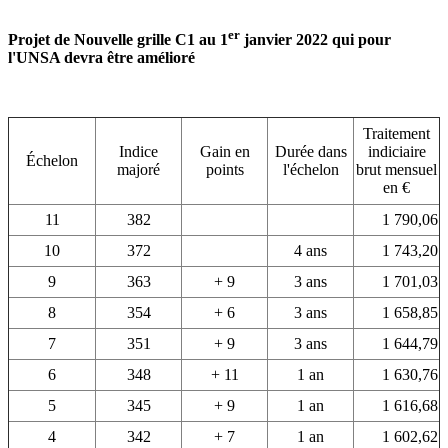
er
Projet de Nouvelle grille C1 au 1
janvier 2022 qui pour
l'UNSA devra être amélioré
Traitement
Indice
Gain en
Durée dans
indiciaire
Échelon
majoré
points
l'échelon
brut mensuel
en €
11
382
1 790,06
10
372
4 ans
1 743,20
9
363
+ 9
3 ans
1 701,03
8
354
+ 6
3 ans
1 658,85
7
351
+ 9
3 ans
1 644,79
6
348
+ 11
1 an
1 630,76
5
345
+ 9
1 an
1 616,68
4
342
+ 7
1 an
1 602,62