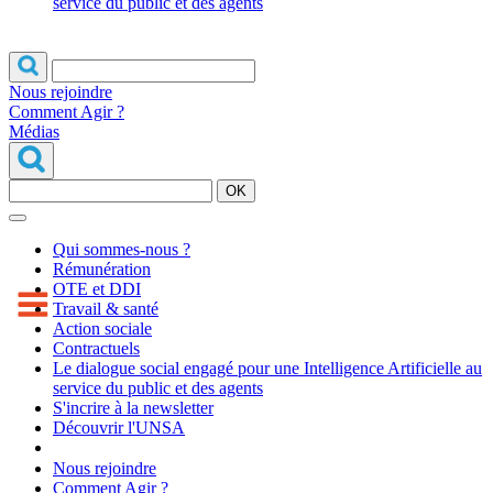
service du public et des agents
Nous rejoindre
Comment Agir ?
Médias
OK
Qui sommes-nous ?
Rémunération
OTE et DDI
Travail & santé
Action sociale
Contractuels
Le dialogue social engagé pour une Intelligence Artificielle au
service du public et des agents
S'incrire à la newsletter
Découvrir l'UNSA
Nous rejoindre
Comment Agir ?