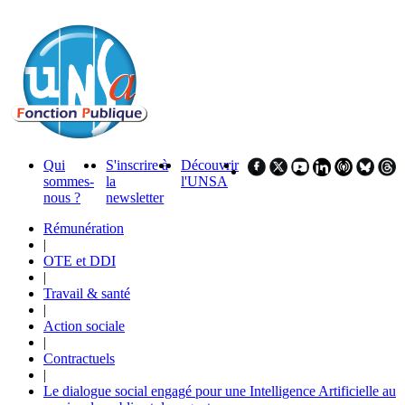
Qui
S'inscrire à
Découvrir
sommes-
la
l'UNSA
nous ?
newsletter
Rémunération
|
OTE et DDI
|
Travail & santé
|
Action sociale
|
Contractuels
|
Le dialogue social engagé pour une Intelligence Artificielle au