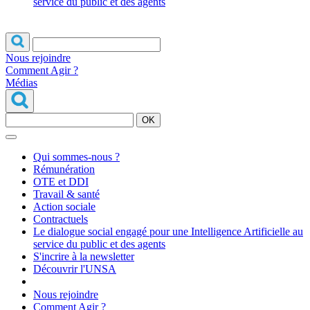
service du public et des agents
Nous rejoindre
Comment Agir ?
Médias
OK
Qui sommes-nous ?
Rémunération
OTE et DDI
Travail & santé
Action sociale
Contractuels
Le dialogue social engagé pour une Intelligence Artificielle au
service du public et des agents
S'incrire à la newsletter
Découvrir l'UNSA
Nous rejoindre
Comment Agir ?