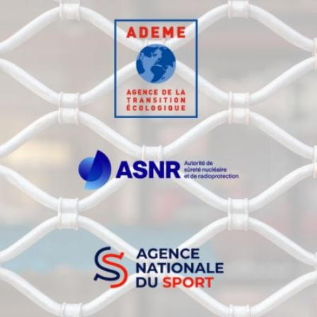
Qui
S'inscrire à
Découvrir
sommes-
la
l'UNSA
nous ?
newsletter
Rémunération
|
OTE et DDI
|
Travail & santé
|
Action sociale
|
Contractuels
|
Le dialogue social engagé pour une Intelligence Artificielle au