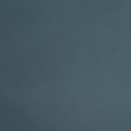
Nous rejoindre
Comment Agir ?
Médias
OK
Qui sommes-nous ?
Rémunération
OTE et DDI
Travail & santé
Action sociale
Contractuels
Le dialogue social engagé pour une Intelligence Artificielle au 
S'incrire à la newsletter
Découvrir l'UNSA
Nous rejoindre
Comment Agir ?
Médias
28 octobre 2021 / Temps de lecture : 3 min /
Imprimer cet article