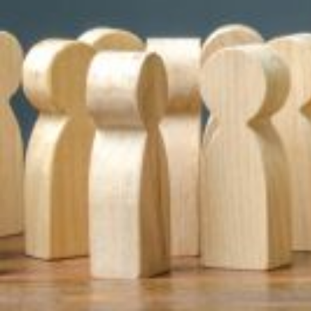
Attractivité de la Fonction Publ
La conférence sur les perspectives salariale
Publique. L'UNSA a développé ses concepti
L'attractivité est un véritable enjeu pour l'avenir de la fonction publ
soient contractuels ou fonctionnaires, qu'ils exercent dans une collecti
Augmenter toutes les rémunérations
Dans le contexte actuel de forte reprise de l'inflation, une autre politi
des agents, lutter contre le déclassement et mieux les reconnaître.