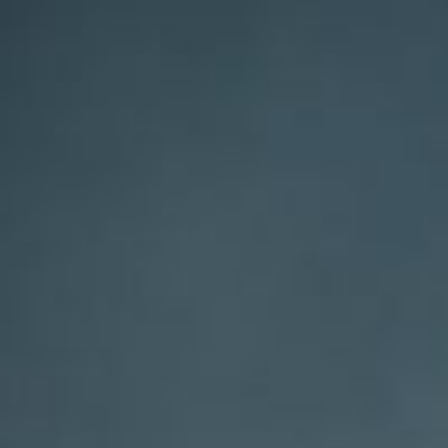
Qui sommes-nous ?
S'inscrire à la newsletter
Découvrir l'UN
Rémunération
|
OTE et DDI
|
Travail & santé
|
Action sociale
|
Contractuels
|
Le dialogue social engagé pour une Intelligence Artificielle au 