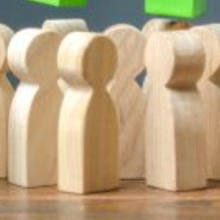
ique
s s'est poursuivie le 27 octobre par une réun
ons pour la renforcer.
ique. Pour l'UNSA, cet enjeu passe obligatoirement par une amélioration d
vité, un établissement hospitalier ou dans la fonction publique de l'État.
que salariale est indispensable. Pour l'UNSA, elle passe par la revalorisat