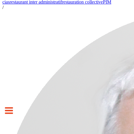
cias
restaurant inter administratif
restauration collective
PIM
/