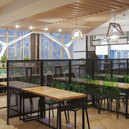
Qui
S'inscrire à
Découvrir
sommes-
la
l'UNSA
nous ?
newsletter
Rémunération
|
OTE et DDI
|
Travail & santé
|
Action sociale
|
Contractuels
|
Le dialogue social engagé pour une Intelligence Artificielle au