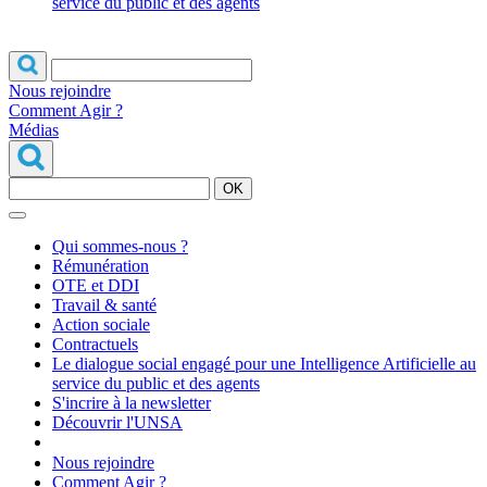
service du public et des agents
Nous rejoindre
Comment Agir ?
Médias
OK
Qui sommes-nous ?
Rémunération
OTE et DDI
Travail & santé
Action sociale
Contractuels
Le dialogue social engagé pour une Intelligence Artificielle au
service du public et des agents
S'incrire à la newsletter
Découvrir l'UNSA
Nous rejoindre
Comment Agir ?