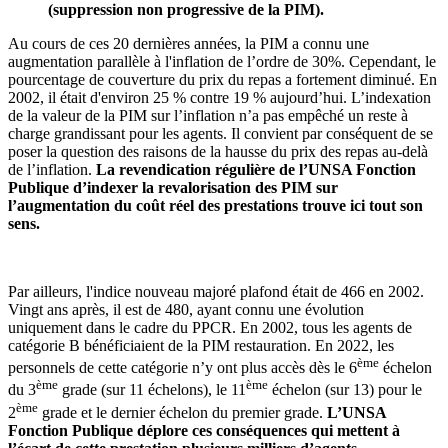
(suppression non progressive de la PIM).
Au cours de ces 20 dernières années, la PIM a connu une
augmentation parallèle à l'inflation de l’ordre de 30%. Cependant, le
pourcentage de couverture du prix du repas a fortement diminué. En
2002, il était d'environ 25 % contre 19 % aujourd’hui. L’indexation
de la valeur de la PIM sur l’inflation n’a pas empêché un reste à
charge grandissant pour les agents. Il convient par conséquent de se
poser la question des raisons de la hausse du prix des repas au-delà
de l’inflation.
La revendication régulière de l’UNSA Fonction
Publique d’indexer la revalorisation des PIM sur
l’augmentation du coût réel des prestations trouve ici tout son
sens.
Par ailleurs, l'indice nouveau majoré plafond était de 466 en 2002.
Vingt ans après, il est de 480, ayant connu une évolution
uniquement dans le cadre du PPCR. En 2002, tous les agents de
catégorie B bénéficiaient de la PIM restauration. En 2022, les
ème
personnels de cette catégorie n’y ont plus accès dès le 6
échelon
ème
ème
du 3
grade (sur 11 échelons), le 11
échelon (sur 13) pour le
ème
2
grade et le dernier échelon du premier grade.
L’UNSA
Fonction Publique déplore ces conséquences qui mettent à