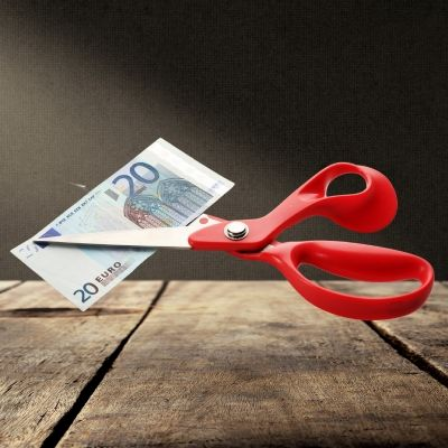
Qui
S'inscrire à
Découvrir
sommes-
la
l'UNSA
nous ?
newsletter
Rémunération
|
OTE et DDI
|
Travail & santé
|
Action sociale
|
Contractuels
|
Le dialogue social engagé pour une Intelligence Artificielle au