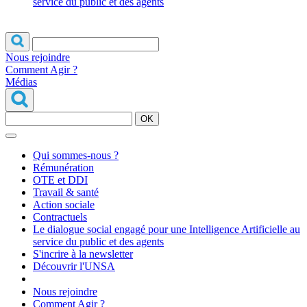
service du public et des agents
Nous rejoindre
Comment Agir ?
Médias
OK
Qui sommes-nous ?
Rémunération
OTE et DDI
Travail & santé
Action sociale
Contractuels
Le dialogue social engagé pour une Intelligence Artificielle au
service du public et des agents
S'incrire à la newsletter
Découvrir l'UNSA
Nous rejoindre
Comment Agir ?