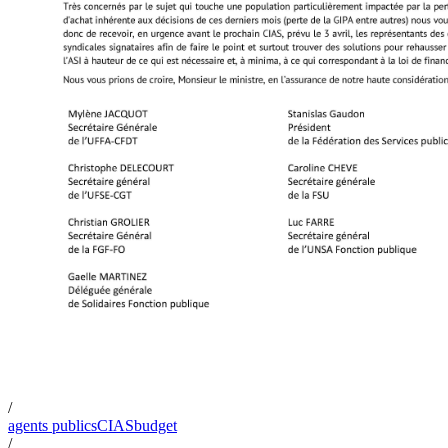
/
agents publics
CIAS
budget
/