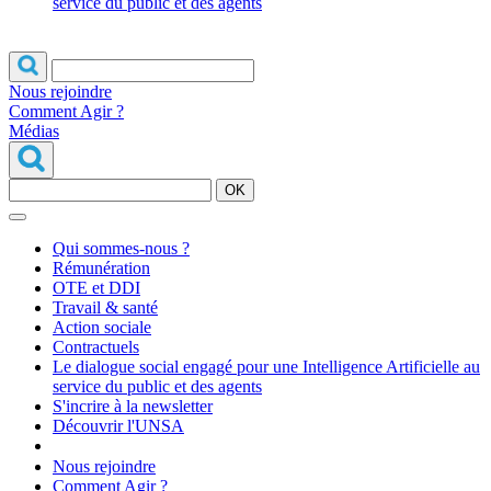
service du public et des agents
Nous rejoindre
Comment Agir ?
Médias
OK
Qui sommes-nous ?
Rémunération
OTE et DDI
Travail & santé
Action sociale
Contractuels
Le dialogue social engagé pour une Intelligence Artificielle au
service du public et des agents
S'incrire à la newsletter
Découvrir l'UNSA
Nous rejoindre
Comment Agir ?