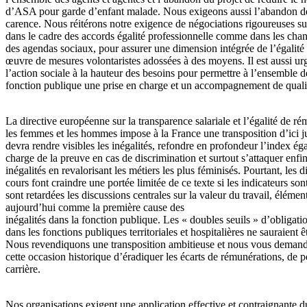
d’ASA pour garde d’enfant malade. Nous exigeons aussi l’abandon de
carence. Nous réitérons notre exigence de négociations rigoureuses sur 
dans le cadre des accords égalité professionnelle comme dans les cha
des agendas sociaux, pour assurer une dimension intégrée de l’égalité 
œuvre de mesures volontaristes adossées à des moyens. Il est aussi ur
l’action sociale à la hauteur des besoins pour permettre à l’ensemble d
fonction publique une prise en charge et un accompagnement de quali
La directive européenne sur la transparence salariale et l’égalité de r
les femmes et les hommes impose à la France une transposition d’ici j
devra rendre visibles les inégalités, refondre en profondeur l’index égal
charge de la preuve en cas de discrimination et surtout s’attaquer enfin
inégalités en revalorisant les métiers les plus féminisés. Pourtant, les 
cours font craindre une portée limitée de ce texte si les indicateurs son
sont retardées les discussions centrales sur la valeur du travail, élément
aujourd’hui comme la première cause des
inégalités dans la fonction publique. Les « doubles seuils » d’obligati
dans les fonctions publiques territoriales et hospitalières ne sauraient 
Nous revendiquons une transposition ambitieuse et nous vous demand
cette occasion historique d’éradiquer les écarts de rémunérations, de p
carrière.
Nos organisations exigent une application effective et contraignante d