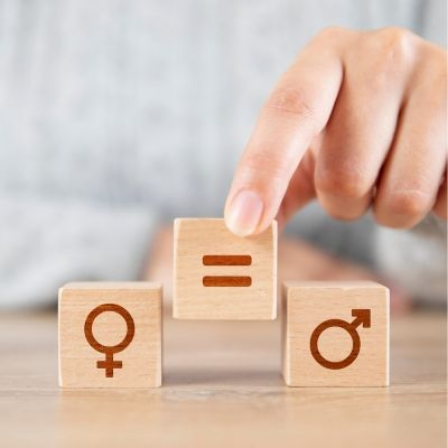
Qui
S'inscrire à
Découvrir
sommes-
la
l'UNSA
nous ?
newsletter
Rémunération
|
OTE et DDI
|
Travail & santé
|
Action sociale
|
Contractuels
|
Le dialogue social engagé pour une Intelligence Artificielle au