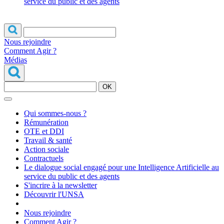
service du public et des agents
Nous rejoindre
Comment Agir ?
Médias
OK
Qui sommes-nous ?
Rémunération
OTE et DDI
Travail & santé
Action sociale
Contractuels
Le dialogue social engagé pour une Intelligence Artificielle au
service du public et des agents
S'incrire à la newsletter
Découvrir l'UNSA
Nous rejoindre
Comment Agir ?