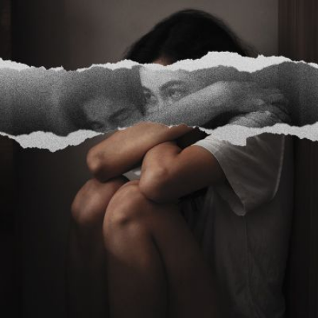
Qui
S'inscrire à
Découvrir
sommes-
la
l'UNSA
nous ?
newsletter
Rémunération
|
OTE et DDI
|
Travail & santé
|
Action sociale
|
Contractuels
|
Le dialogue social engagé pour une Intelligence Artificielle au