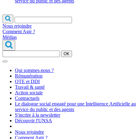
service du public et des agents
Nous rejoindre
Comment Agir ?
Médias
OK
Qui sommes-nous ?
Rémunération
OTE et DDI
Travail & santé
Action sociale
Contractuels
Le dialogue social engagé pour une Intelligence Artificielle au
service du public et des agents
S'incrire à la newsletter
Découvrir l'UNSA
Nous rejoindre
Comment Agir ?