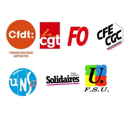
Qui
S'inscrire à
Découvrir
sommes-
la
l'UNSA
nous ?
newsletter
Rémunération
|
OTE et DDI
|
Travail & santé
|
Action sociale
|
Contractuels
|
Le dialogue social engagé pour une Intelligence Artificielle au