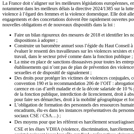
La France doit s’aligner sur les meilleures législations européennes, e
notamment dans les meilleurs délais la directive 2024/1385 sur la lutte
violence à l’égard des femmes et la violence domestique. Elle doit alle
engagements et des concertations doivent être rapidement ouvertes pou
nouvelles obligations et de nouveaux dispositifs dans la loi :
Faire un bilan rigoureux des mesures de 2018 et identifier les n
dispositions à adopter ;
Construire un baromètre annuel sous l’égide du Haut Conseil à 
évaluer le ressenti des travailleuses sur les violences sexistes et
travail, dans le secteur privé comme dans la fonction publique ;
La mise en place de sanctions dissuasives pour toutes les entrepr
établissements qui n’ont pas de plan de prévention des violences
sexuelles et de dispositif de signalement ;
Des droits pour protéger les victimes de violences conjugales,
convention 190 et la recommandation 206 de l’OIT : abrogation
carence en cas d’arrêt maladie et de la décote salariale de 10 %
de la fonction publique, interdiction de licenciement, droit à a
pour faire ses démarches, droit à la mobilité géographique et fon
L’obligation de formation des personnels des ressources humain
encadrants, élu·es dans les instances représentatives du personn
sociaux CSE / CSA…) ;
Des moyens pour que les référent·es harcèlement sexuel/agisse
CSE et les élues VDHA (violence, discrimination, harcèlement