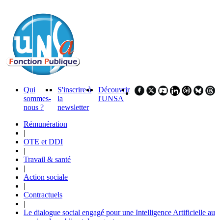
Qui
S'inscrire à
Découvrir
sommes-
la
l'UNSA
nous ?
newsletter
Rémunération
|
OTE et DDI
|
Travail & santé
|
Action sociale
|
Contractuels
|
Le dialogue social engagé pour une Intelligence Artificielle au