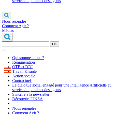
service du public et des agents
Nous rejoindre
Comment Agir ?
Médias
OK
Qui sommes-nous ?
Rémunération
OTE et DDI
Travail & santé
Action sociale
Contractuels
Le dialogue social engagé pour une Intelligence Artificielle au
service du public et des agents
S'incrire à la newsletter
Découvrir l'UNSA
Nous rejoindre
Comment Agir ?