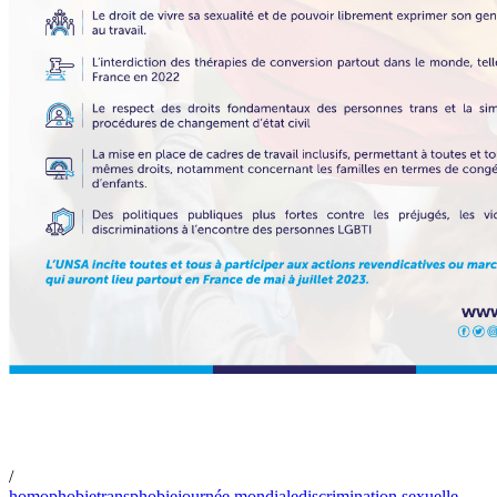
/
homophobie
transphobie
journée mondiale
discrimination sexuelle