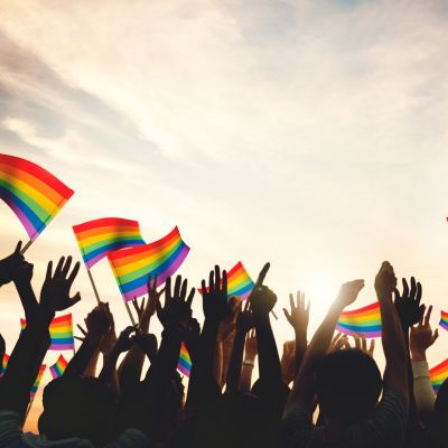
Qui
S'inscrire à
Découvrir
sommes-
la
l'UNSA
nous ?
newsletter
Rémunération
|
OTE et DDI
|
Travail & santé
|
Action sociale
|
Contractuels
|
Le dialogue social engagé pour une Intelligence Artificielle au