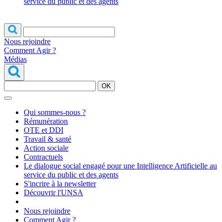
service du public et des agents
Nous rejoindre
Comment Agir ?
Médias
OK
Qui sommes-nous ?
Rémunération
OTE et DDI
Travail & santé
Action sociale
Contractuels
Le dialogue social engagé pour une Intelligence Artificielle au
service du public et des agents
S'incrire à la newsletter
Découvrir l'UNSA
Nous rejoindre
Comment Agir ?