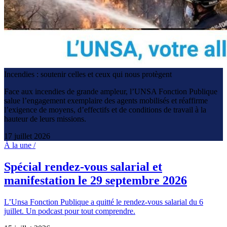
Incendies : soutenir celles et ceux qui nous protègent
Face aux incendies de grande ampleur, l’UNSA Fonction Publique
salue l’engagement exemplaire des agents mobilisés et réaffirme
l’exigence de moyens, d’effectifs et de conditions de travail à la
hauteur de leurs missions.
17 juillet 2026
À la une /
Spécial rendez-vous salarial et
manifestation le 29 septembre 2026
L’Unsa Fonction Publique a quitté le rendez-vous salarial du 6
juillet. Un podcast pour tout comprendre.