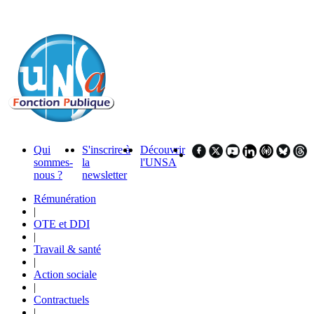
Qui
S'inscrire à
Découvrir
sommes-
la
l'UNSA
nous ?
newsletter
Rémunération
|
OTE et DDI
|
Travail & santé
|
Action sociale
|
Contractuels
|