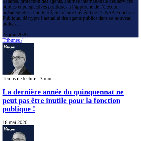
Salaires, protection des agents, Journée internationale des services
publics et perspectives politiques à l’approche de l’élection
présidentielle : Luc Farré, Secrétaire Général de l’UNSA Fonction
Publique, décrypte l’actualité des agents publics dans ce nouveau
podcast.
23 juin 2026
Tribunes /
Temps de lecture : 3 min.
La dernière année du quinquennat ne
peut pas être inutile pour la fonction
publique !
18 mai 2026