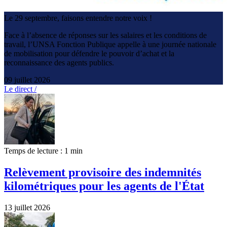
Le 29 septembre, faisons entendre notre voix !
Face à l’absence de réponses sur les salaires et les conditions de
travail, l’UNSA Fonction Publique appelle à une journée nationale
de mobilisation pour défendre le pouvoir d’achat et la
reconnaissance des agents publics.
09 juillet 2026
Le direct /
Temps de lecture : 1 min
Relèvement provisoire des indemnités
kilométriques pour les agents de l'État
13 juillet 2026